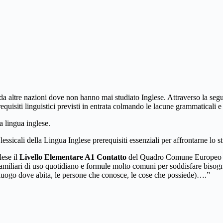
da altre nazioni dove non hanno mai studiato Inglese. Attraverso la seg
quisiti linguistici previsti in entrata colmando le lacune grammaticali e 
a lingua inglese.
essicali della Lingua Inglese prerequisiti essenziali per affrontarne lo 
lese il
Livello Elementare A1 Contatto
del Quadro Comune Europeo di 
miliari di uso quotidiano e formule molto comuni per soddisfare bisogni d
luogo dove abita, le persone che conosce, le cose che possiede)….”