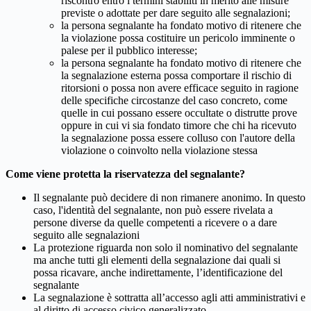
riscontro entro i termini stabiliti in merito alle misure
previste o adottate per dare seguito alle segnalazioni;
la persona segnalante ha fondato motivo di ritenere che
la violazione possa costituire un pericolo imminente o
palese per il pubblico interesse;
la persona segnalante ha fondato motivo di ritenere che
la segnalazione esterna possa comportare il rischio di
ritorsioni o possa non avere efficace seguito in ragione
delle specifiche circostanze del caso concreto, come
quelle in cui possano essere occultate o distrutte prove
oppure in cui vi sia fondato timore che chi ha ricevuto
la segnalazione possa essere colluso con l'autore della
violazione o coinvolto nella violazione stessa
Come viene protetta la riservatezza del segnalante?
Il segnalante può decidere di non rimanere anonimo. In questo
caso, l'identità del segnalante, non può essere rivelata a
persone diverse da quelle competenti a ricevere o a dare
seguito alle segnalazioni
La protezione riguarda non solo il nominativo del segnalante
ma anche tutti gli elementi della segnalazione dai quali si
possa ricavare, anche indirettamente, l’identificazione del
segnalante
La segnalazione è sottratta all’accesso agli atti amministrativi e
al diritto di accesso civico generalizzato