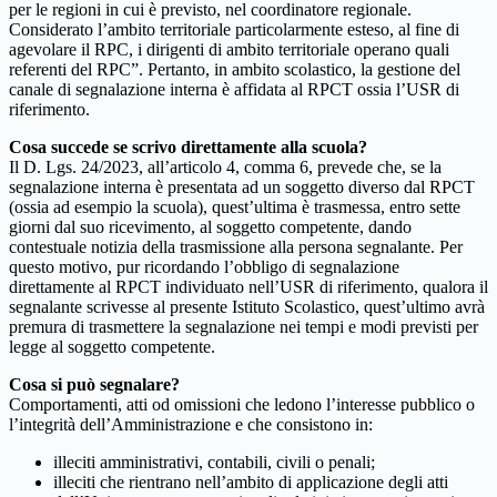
per le regioni in cui è previsto, nel coordinatore regionale.
Considerato l’ambito territoriale particolarmente esteso, al fine di
agevolare il RPC, i dirigenti di ambito territoriale operano quali
referenti del RPC”. Pertanto, in ambito scolastico, la gestione del
canale di segnalazione interna è affidata al RPCT ossia l’USR di
riferimento.
Cosa succede se scrivo direttamente alla scuola?
Il D. Lgs. 24/2023, all’articolo 4, comma 6, prevede che, se la
segnalazione interna è presentata ad un soggetto diverso dal RPCT
(ossia ad esempio la scuola), quest’ultima è trasmessa, entro sette
giorni dal suo ricevimento, al soggetto competente, dando
contestuale notizia della trasmissione alla persona segnalante. Per
questo motivo, pur ricordando l’obbligo di segnalazione
direttamente al RPCT individuato nell’USR di riferimento, qualora il
segnalante scrivesse al presente Istituto Scolastico, quest’ultimo avrà
premura di trasmettere la segnalazione nei tempi e modi previsti per
legge al soggetto competente.
Cosa si può segnalare?
Comportamenti, atti od omissioni che ledono l’interesse pubblico o
l’integrità dell’Amministrazione e che consistono in:
illeciti amministrativi, contabili, civili o penali;
illeciti che rientrano nell’ambito di applicazione degli atti