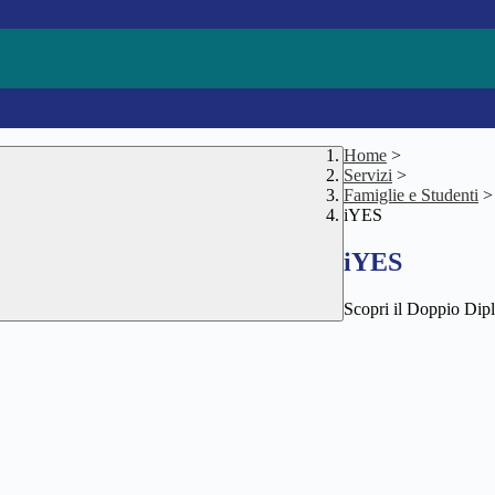
Home
>
Servizi
>
Famiglie e Studenti
>
iYES
iYES
Scopri il Doppio Dip