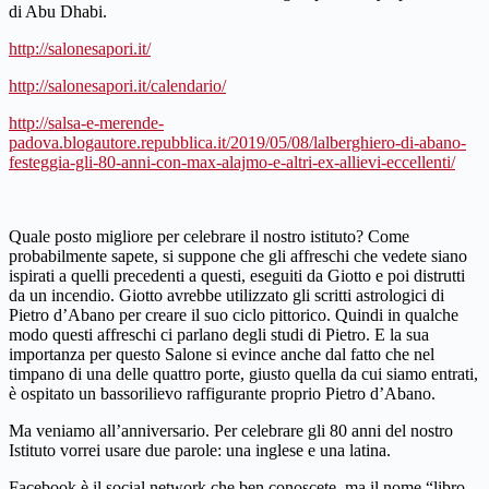
di Abu Dhabi.
http://salonesapori.it/
http://salonesapori.it/calendario/
http://salsa-e-merende-
padova.blogautore.repubblica.it/2019/05/08/lalberghiero-di-abano-
festeggia-gli-80-anni-con-max-alajmo-e-altri-ex-allievi-eccellenti/
Quale posto migliore per celebrare il nostro istituto? Come
probabilmente sapete, si suppone che gli affreschi che vedete siano
ispirati a quelli precedenti a questi, eseguiti da Giotto e poi distrutti
da un incendio. Giotto avrebbe utilizzato gli scritti astrologici di
Pietro d’Abano per creare il suo ciclo pittorico. Quindi in qualche
modo questi affreschi ci parlano degli studi di Pietro. E la sua
importanza per questo Salone si evince anche dal fatto che nel
timpano di una delle quattro porte, giusto quella da cui siamo entrati,
è ospitato un bassorilievo raffigurante proprio Pietro d’Abano.
Ma veniamo all’anniversario. Per celebrare gli 80 anni del nostro
Istituto vorrei usare due parole: una inglese e una latina.
Facebook è il social network che ben conoscete, ma il nome “libro