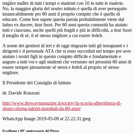
miglior maître di tutti i tempi o studenti con 10 in tutte le materie.
No, la maggior gloria del nostro istituto è quella di aver perseguito
instancabilmente per 80 anni il proprio compito che è quello di
educare. Come ben sapete questa parola probabilmente viene dal
latino ex ducere, tirar fuori. Per 80 anni questa comunità ha aiutato
tutti e ciascuno, anche quelli più fragili e più in difficoltà, a tirar fuori
il meglio di sé, il sé stesso migliore a cui essere fedeli.
A nome dei genitori di ieri e di oggi ringrazio tutti gli insegnanti e i
dirigenti e il personale ATA che si sono succeduti nel tempo per aver
aiutato i nostri figli in questo compito difficile e fondamentale e
auguro a tutti voi e agli studenti che verranno nei prossimi 80 anni di
essere sempre pienamente sé stessi e fedeli al proprio sé stesso
migliore.
Il Presidente del Consiglio di Istituto
dr. Davide Ronzoni
http://www.thewaymagazine.it/society/la-scuola-alberghiera-di-
abano-sforna-talenti-mondiali-da-80-anni/
WhatsApp Image 2019-05-09 at 22.22.31.jpeg
Eccellenze e 80° anniversario del Pietro