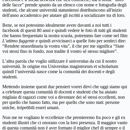
delle facce” prende spunto da un elenco con nome e fotografia degli
studenti, che alcune università statunitensi distribuiscono all'inizio
dell'anno accademico per aiutare gli iscritti a socializzare tra di loro.
Bene, se noi potessimo idealmente avere davanti a noi tutti i
facebook di questi 80 anni e quindi vedere le foto di tutti gli studenti
che hanno frequentato la nostra scuola, potremmo fare come nel film
L’attimo fuggente
e quindi avvicinarci a quelle foto per sentirci dire:
“Rendete straordinaria la vostra vita”, il che per me significa “Siate
voi stessi fino in fondo, non tradite il vostro sé stesso migliore”.
L’altra parola che voglio utilizzare è universitas da cui il nostro
università. In origine era Universitas magistrorum et scholarium
quindi l’università nasce come la comunità dei docenti e degli
studenti.
Mettendo insieme questi due pensieri vorrei dirvi che oggi siamo qui
a celebrare questa comunità di docenti e studenti che ha aiutato
migliaia di ragazzi come voi a diventare dei sé stessi eccellenti, non
per quello che hanno fatto, ma per quello che sono stati: persone
uniche, irripetibili esseri umani.
Non me ne vogliano le eccellenze che premieremo fra poco e gli ex
studenti illustri che ci onorano con la loro presenza. Il maggior vanto
di questa comunità non è aver formato il miglior chef di sempre o il