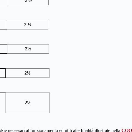
2 ½
2 ½
2½
2½
2½
kie necessari al funzionamento ed utili alle finalità illustrate nella
COO