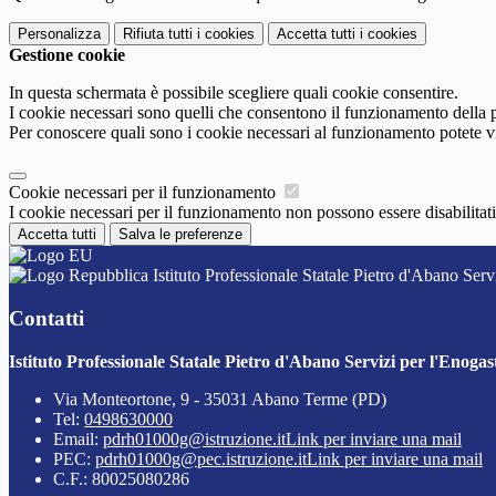
Personalizza
Rifiuta tutti
i cookies
Accetta tutti
i cookies
Gestione cookie
In questa schermata è possibile scegliere quali cookie consentire.
I cookie necessari sono quelli che consentono il funzionamento della pi
Per conoscere quali sono i cookie necessari al funzionamento potete v
Cookie necessari per il funzionamento
I cookie necessari per il funzionamento non possono essere disabilitati.
Accetta tutti
Salva le preferenze
Istituto Professionale Statale Pietro d'Abano Serv
Contatti
Istituto Professionale Statale Pietro d'Abano Servizi per l'Enogas
Via Monteortone, 9 - 35031 Abano Terme (PD)
Tel:
0498630000
Email:
pdrh01000g@istruzione.it
Link per inviare una mail
PEC:
pdrh01000g@pec.istruzione.it
Link per inviare una mail
C.F.: 80025080286