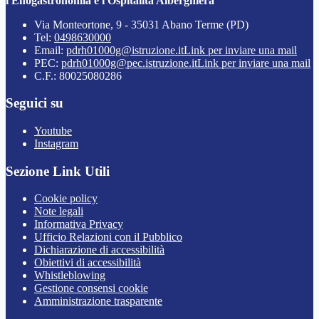
l'Enogastronomia e l'Ospitalità Alberghiera
Via Monteortone, 9 - 35031 Abano Terme (PD)
Tel:
0498630000
Email:
pdrh01000g@istruzione.it
Link per inviare una mail
PEC:
pdrh01000g@pec.istruzione.it
Link per inviare una mail
C.F.: 80025080286
Seguici su
Youtube
Instagram
Sezione Link Utili
Cookie policy
Note legali
Informativa Privacy
Ufficio Relazioni con il Pubblico
Dichiarazione di accessibilità
Obiettivi di accessibilità
Whistleblowing
Gestione consensi cookie
Amministrazione trasparente