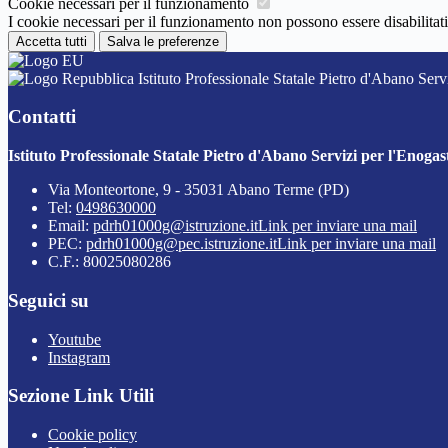
Cookie necessari per il funzionamento
I cookie necessari per il funzionamento non possono essere disabilitati.
Accetta tutti
Salva le preferenze
Istituto Professionale Statale Pietro d'Abano Serv
Contatti
Istituto Professionale Statale Pietro d'Abano Servizi per l'Enogas
Via Monteortone, 9 - 35031 Abano Terme (PD)
Tel:
0498630000
Email:
pdrh01000g@istruzione.it
Link per inviare una mail
PEC:
pdrh01000g@pec.istruzione.it
Link per inviare una mail
C.F.: 80025080286
Seguici su
Youtube
Instagram
Sezione Link Utili
Cookie policy