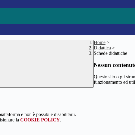
Home
>
Didattica
>
Schede didattiche
Nessun contenuto
Questo sito o gli stru
funzionamento ed utili 
attaforma e non è possibile disabilitarli.
isionare la
COOKIE POLICY
.