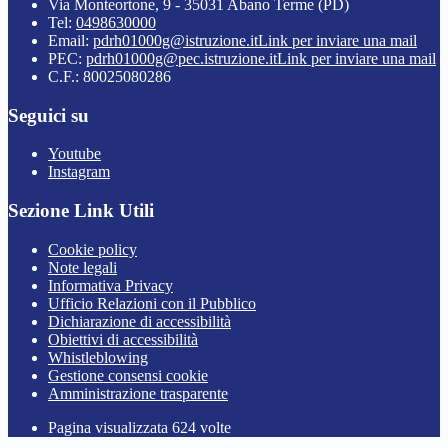
Via Monteortone, 9 - 35031 Abano Terme (PD)
Tel:
0498630000
Email:
pdrh01000g@istruzione.it
Link per inviare una mail
PEC:
pdrh01000g@pec.istruzione.it
Link per inviare una mail
C.F.: 80025080286
Seguici su
Youtube
Instagram
Sezione Link Utili
Cookie policy
Note legali
Informativa Privacy
Ufficio Relazioni con il Pubblico
Dichiarazione di accessibilità
Obiettivi di accessibilità
Whistleblowing
Gestione consensi cookie
Amministrazione trasparente
Pagina visualizzata
624
volte