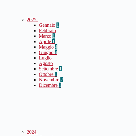
2025
Gennaio
1
Febbraio
Marzo
1
Aprile
1
Maggio
4
Giugno
4
Luglio
Agosto
Settembre
1
Ottobre
1
Novembre
2
Dicembre
1
2024