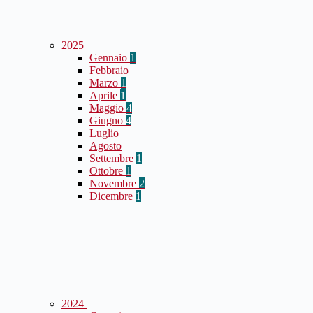
2025
Gennaio
1
Febbraio
Marzo
1
Aprile
1
Maggio
4
Giugno
4
Luglio
Agosto
Settembre
1
Ottobre
1
Novembre
2
Dicembre
1
2024