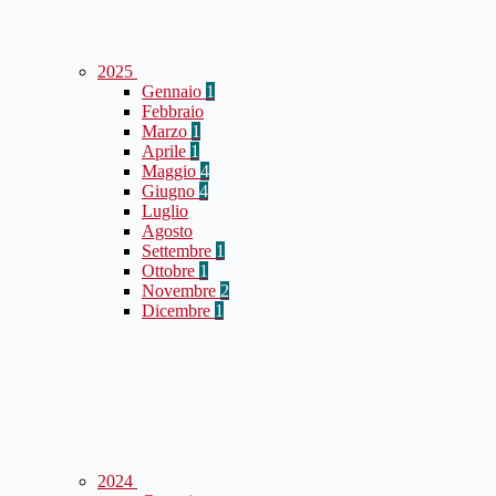
2025
Gennaio
1
Febbraio
Marzo
1
Aprile
1
Maggio
4
Giugno
4
Luglio
Agosto
Settembre
1
Ottobre
1
Novembre
2
Dicembre
1
2024